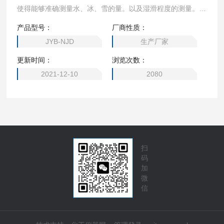
使得能够准确测量水、冰、雪的量。以及湿滑程度的测量。带
有一个红外发射器对准道路表面选定位置，发射光从被测地点
产品型号：
厂商性质：
反射入接收器进行整合。传感器能够区分道路表面的水或冰引
JYB-NJD
生产厂家
起的特定波长的反射，也可以探测到雪或霜。
更新时间：
浏览次数：
2021-12-10
2080
扫
码
加
微
信