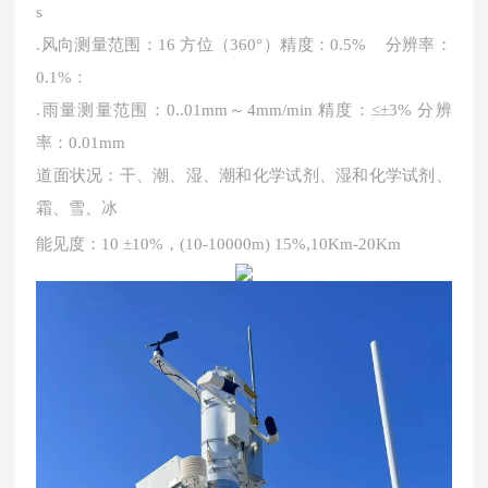
s
.风向测量范围：16 方位（360°）精度：0.5% 分辨率：
0.1%：
.雨量测量范围：0..01mm～4mm/min 精度：≤±3% 分辨
率：0.01mm
道面状况：干、潮、湿、潮和化学试剂、湿和化学试剂、
霜、雪、冰
能见度：
10 ±10%，(10-10000m) 15%,10Km-20Km