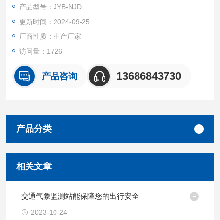
进行自动监测，并将监测信息及时传送到监控中心，供交通管制
产品型号：JYB-NJD
系统参考。在恶劣气象条件下能及时发出警示信息，以多种方式
更新时间：2024-09-25
告知管理人员和驾驶员，以提高高速公路的安全行车水平。
厂商性质：生产厂家
访问量：1726
13686843730
产品咨询
产品分类
相关文章
交通气象监测站能保障您的出行安全
2023-10-24