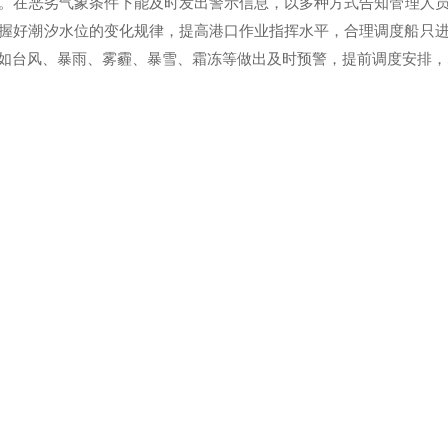
。
在恶劣气象条件下能及时发出警示信息，以多种方式告知管理人
握好潮汐水位的变化规律，提高港口作业指挥水平，合理调度船只
如台风、暴雨、雾霾、暴雪、霜冻等做出及时预警，提前调度安排，