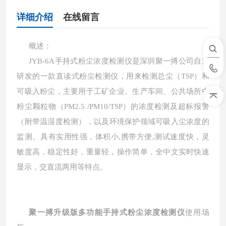
详细介绍
在线留言
概述：
JYB-6A手持式粉尘
浓度
检测仪
是深圳聚一搏公司自主
研发的一款直读式粉尘检测仪，用来检测总尘（
TSP）和
可吸入粉尘，
主要用于工矿企业、
生产车间、公共场所
中
粉尘颗粒物（
PM2.5 /
PM10
/
TSP）的浓度检测及超标报警
（
附带温湿度检测）
，以及环境保护领域可吸入尘浓度的
监测。
具有实用性强，体积小
,携带方便,测试速度快，灵
敏度高，稳定性好，重量轻，操作简单，全中文实时快速
显示，交直流两用等特点。
聚一搏升级版多功能手持式粉尘浓度检测仪
使用场