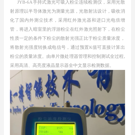
JYB-6A手持式激光可吸入粉尘连续检测仪，采用光散
射原理以半导体激光为测量光源，光散射法设计，吸收消
化了国内外测尘技术，采用红外激光器和进口光电倍增
管，将进入暗室里的浮游粉尘在红外激光照射下，在粉尘
性质一定的条件下粉尘的散射光强正比于粉尘质量浓度，
将散射光强度转换成电信号，通过预置K值可直接计算出
粉尘的质量浓度。由单片微处理器管理和控制测试全过程,
采用高清、高亮度液晶显示器全中文显示检测数据。