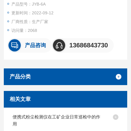
（PM2.5 /PM10/TSP）的浓度检测及超标报警（附带温湿度检
产品型号：JYB-6A
测），以及环境保护领域可吸入尘浓度的监测。具有实用性强，
更新时间：2022-09-12
体积小,携带方便,测试速度快，灵敏度高，稳定性好，重量轻，
操作简单，全中文实时快速显示，交直流两用等特点。
厂商性质：生产厂家
访问量：2068
13686843730
产品咨询
产品分类
相关文章
便携式粉尘检测仪在工矿企业日常巡检中的作
用