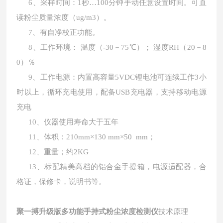
6、采样时间：1秒…100分钟手动任意设置时间。可直
读粉尘质量浓度（ug/m3）。
7、有自净校正功能。
8、工作环境： 温度（-30－75℃）； 湿度RH（20－8
0）％
9、工作电源：内置高容量5VDC锂电池可连续工作3小
时以上，循环充电使用，配备USB充电器，支持移动电源
充电
10、仪器使用寿命大于五年
11、体积：210mm×130 mm×50 mm；
12、重量；约2KG
13、标配精美高档的铝合金手提箱，电源适配器，合
格证，保修卡，说明书等。
聚一搏升级版多功能手持式粉尘浓度检测仪
技术原理