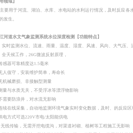
用领域】
主要用于河流、湖泊、水库、水电站的水利运行情况，及时反应各
的发生。
江河道水文气象监测系统水位深度检测
【功能特点】
、
实时监测水位、流速、雨量、温度、湿度、风速、风向、大气压、
、
全天候工作，
26G微波反射原理，
传感器可靠精度达1.5毫米
无人值守，安装维护简单，寿命长
无机械磨损、非接触型测量
测量与水质无关，不受浮冰等漂浮物影响
不需要防浪井，对水流无影响
连续在线采集，自动地监测环境气象实时变化数据，及时、的反应区
供电方式可选220V市电/太阳能供电
、无线传输，无需开挖电缆沟，对渠道衬砌、植树等工程施工无影响