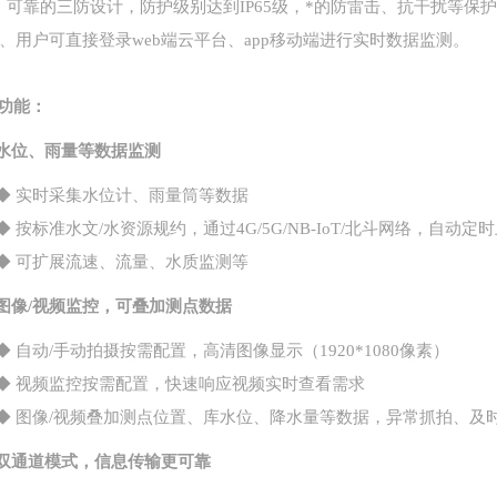
1、可靠的三防设计，防护级别达到IP65级，*的防雷击、抗干扰等保
、用户可直接登录
web
端云平台、
app
移动端进行实时数据监测。
功能：
水位、雨量等数据监测
◆
实时采集水位计、雨量筒等数据
◆
按标准水文
/水资源规约，通过4G/5G/NB-IoT/北斗网络，自
◆
可扩展流速、流量、水质监测等
图像
/视频监控，可叠加测点数据
◆
自动
/手动拍摄按需配置，高清图像显示（1920*1080像素）
◆
视频监控按需配置，快速响应视频实时查看需求
◆
图像
/视频叠加测点位置、库水位、降水量等数据，异常抓拍、及
双通道模式，信息传输更可靠