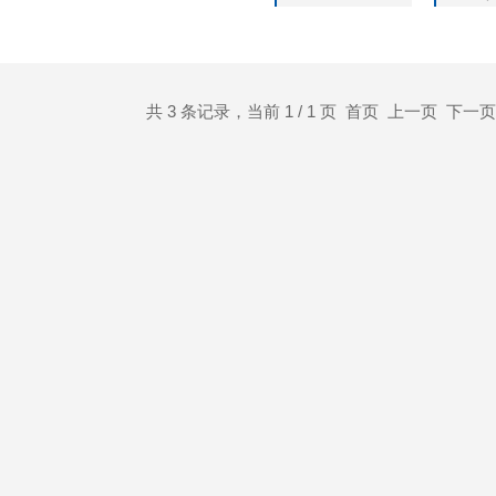
器技术、采样气泵等组成，按照通
共 3 条记录，当前 1 / 1 页 首页 上一页 下