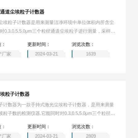
三通道尘埃粒子计数器
尘埃粒子计数器是用来测量洁净环境中单位体积内所含尘
0.3,0.5,5.0μm三个粒径通道尘埃粒子进行测量，采样数
编号能区分不同房间或测量点位置），能与PC电脑数据采
质：
更新时间：
浏览次数：
控制处理、半导体激光传感器技术、采样气泵等组成
产厂家
2024-03-21
1639
尘埃粒子计数器
子计数器为一款手持式激光尘埃粒子计数器，是用来测量
子数的检测仪器,它能同时对0.3,0.5,5.0μm三个粒径通
据能按照编号存储起来（通过编号能区分不同房间或测量
质：
更新时间：
浏览次数：
采集系统连接，整机采用微电脑控制处理、半导体激光传感
产厂家
2024-03-21
2809