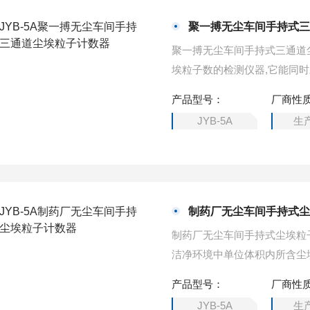
聚一搏无尘车间手持式
聚一搏无尘车间手持式三通道
埃粒子数的检测仪器,它能同时对
据能按照编号存储起来（通过
产品型号：
厂商性
集系统连接，整机采用微电脑
JYB-5A
生
制药厂无尘车间手持式
制药厂无尘车间手持式尘埃粒
洁净环境中单位体积内所含尘埃粒
道尘埃粒子进行测量，采样数
产品型号：
厂商性
点位置），能与PC电脑数据
JYB-5A
生