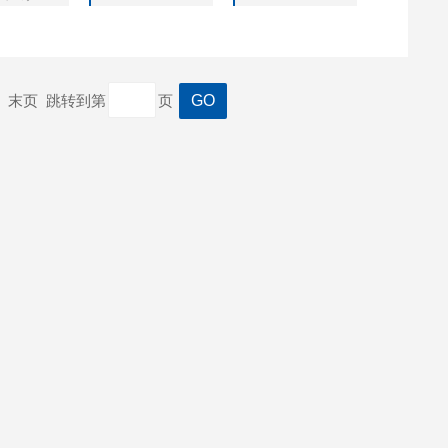
用标准设计，空气采样流量2.83L/mi
一页 末页 跳转到第
页