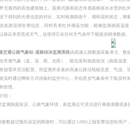
野无遮挡的其他建筑物上。遥测式路面状态传感器根据水冰雪的红
况下得到的光谱信息的对比，实时检测路面干、潮和湿的状态，测
供道路湿滑告警信息，同时具有红外测温功能，能够监测路面温度
以保证承受恶劣天气，这使得它在任何天气条件下能提供精准数据。
速交通公路气象站-道路结冰监测系统
由高速公路数据采集单元、数
括常规气象（温、湿、雨、光照）、能见度和路面状况（路面温度
根据需求灵活配置。所监测并采集的高速公路沿线能见度、气温、
能实时通过网络方式传输到监控中心，并在恶劣气象条件下能及时
和管理。
介绍：
时监测路面状况、公路气象环境，各监测点可灵活进行单路测量或多
测参数超过预先设定的限值时，可以通过 GPRS上报告警信息给用