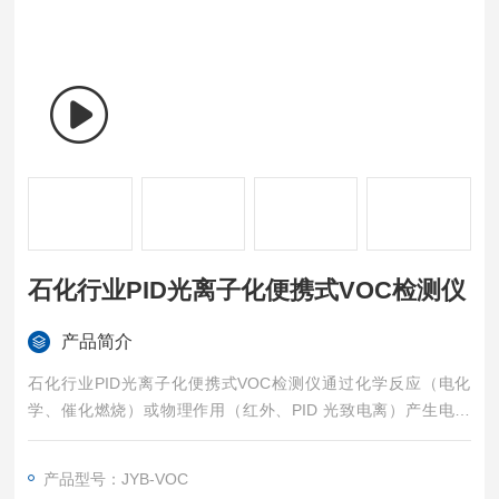
石化行业PID光离子化便携式VOC检测仪
产品简介
石化行业PID光离子化便携式VOC检测仪通过化学反应（电化
学、催化燃烧）或物理作用（红外、PID 光致电离）产生电信
号，信号经放大、滤波处理后转化为直观浓度值；设备内置安全
阈值（可手动调整），当浓度达到预警值或报警值时，立即启动
产品型号：JYB-VOC
多重报警，同时记录报警时间与浓度数据，形成 “检测 - 分析 -