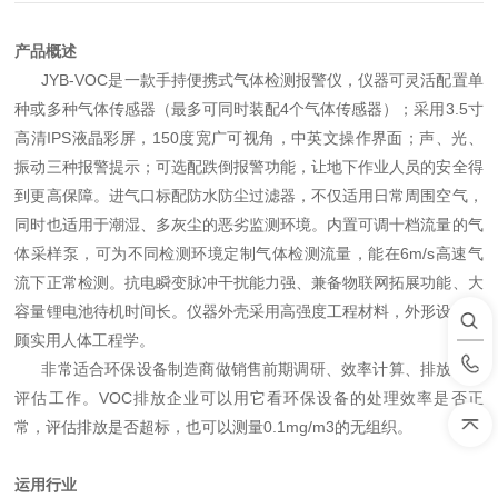
产品概述
JYB-VOC是一款手持便携式气体检测报警仪，仪器可灵活配置单
种或多种气体传感器（最多可同时装配4个气体传感器）；采用3.5寸
高清IPS液晶彩屏，150度宽广可视角，中英文操作界面；声、光、
振动三种报警提示；可选配跌倒报警功能，让地下作业人员的安全得
到更高保障。进气口标配防水防尘过滤器，不仅适用日常周围空气，
同时也适用于潮湿、多灰尘的恶劣监测环境。内置可调十档流量的气
体采样泵，可为不同检测环境定制气体检测流量，能在6m/s高速气
流下正常检测。抗电瞬变脉冲干扰能力强、兼备物联网拓展功能、大
容量锂电池待机时间长。仪器外壳采用高强度工程材料，外形设计兼
顾实用人体工程学。
非常适合环保设备制造商做销售前期调研、效率计算、排放达标
评估工作。
VOC排放企业可以用它看环保设备的处理效率是否正
常，评估排放是否超标，也可以测量0.1mg/m3的无组织。
运用行业