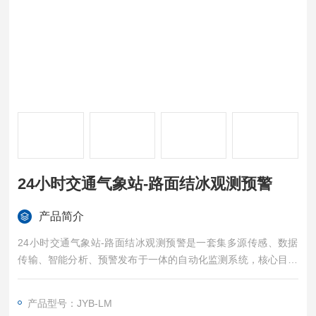
24小时交通气象站-路面结冰观测预警
产品简介
24小时交通气象站-路面结冰观测预警是一套集多源传感、数据
传输、智能分析、预警发布于一体的自动化监测系统，核心目标
是实时感知道路表面的温度、湿度、结冰状态及厚度等关键参
数，及时预警道路结冰风险，为交通管理、道路养护、车辆行驶
产品型号：JYB-LM
安全提供数据支撑，广泛应用于高速公路、桥梁隧道、山区道路