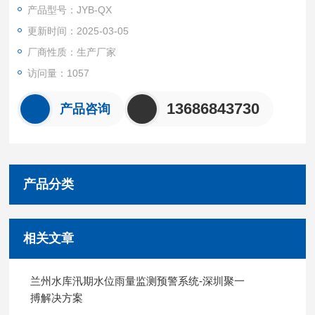
象和路况信息，能够对能见度、当前天气现象、风速、风向、温
产品型号：JYB-QX
度、湿度、路面状况、路面温度、湿滑系数等高速公路多个气象
更新时间：2025-03-05
环境要素进行实时检测，通过远程传输完成各类数据的汇总并及
时传送给交通部门，
厂商性质：生产厂家
访问量：1057
13686843730
产品咨询
产品分类
相关文章
兰州水库汛期水位雨量监测预警系统-深圳聚一
搏解决方案