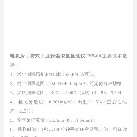
电机房手持式工业粉尘浓度检测仪JYB-6A
主要技术指
标
：
1、粉尘测量档别:PM10和TSP (PM2.5可选）
2、粉尘测量范围： 0.001~40.0mg/m³；可定做各种规格；
3、温度测量范围；-30℃----200℃ 湿度（0－95）％RH
4、检测灵敏度：0.001mg/m³；
精度：
±5%；
重复性误
差：
≤±3%；
5、空气采样流量：2.L/min (0.1 f t 3/min)；
6、采样时间：1秒…100分钟手动任意设置时间。可直读