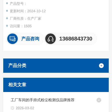
度检测），以及环境保护领域可吸入尘浓度的监测。具有实用性
产品型号：
强，体积小,携带方便,测试速度快，灵敏度高，稳定性好，重量
更新时间：2024-10-12
轻，操作简单，全中文实时快速显示，交直流两用等特点。
厂商性质：生产厂家
访问量：1505
13686843730
产品咨询
产品分类
相关文章
工厂车间的手持式粉尘检测仪品牌推荐
2026-03-02