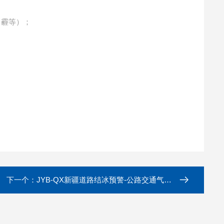
雾，霾等）；
下一个：
JYB-QX新疆道路结冰预警-公路交通气象环境监测站