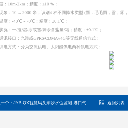
度：
10m-2km；精度：≤10 %；
现象：
10 ... 2000 米；识别4 种不同降水类型 (雨，毛毛雨，雪，
温度：
-40℃～70℃；精度：±0.1℃；
状况：干
/湿/湿/冰或雪/剩余含盐量/霜；精度：±0.1℃；
通讯接口：光缆或
GPRS/CDMA//4G等无线通信方式；
供电方式：分为交流供电、太阳能供电两种供电方式；
上一个：
JYB-QX智慧码头潮汐水位监测-港口气象测报站
返回列表