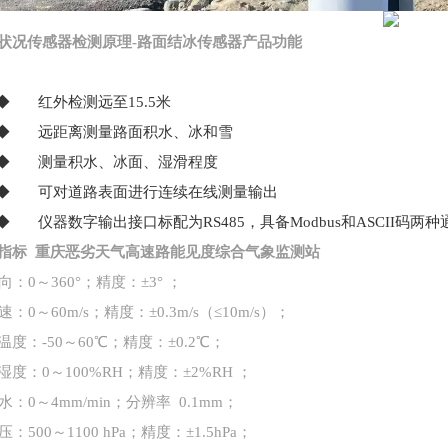
状况传感器检测原理
-路面结冰传感器产品功能
红外检测远至15.5米
 远距离测量路面积水、冰和雪
 测量积水、冰面、湿滑程度
 可对道路表面进行连续在线测量输出
仪器数字输出接口标配为RS485，具备Modbus和ASCII码两种
量指标
重庆恶劣天气高速路能见度综合气象监测站
：0～360°；精度：±3° ；
：0～60m/s；精度：±0.3m/s（≤10m/s）；
温度：
-50～60℃；精度：±0.2℃；
湿度：
0～100%RH；精度：±2%RH ；
：0～4mm/min；分辨率 0.1mm；
：500～1100 hPa；精度：±1.5hPa；