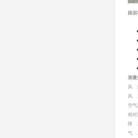
路面
◆ 
◆
◆
◆
◆ 
测
风
向
风
速
空气
相对
降
水
气
压