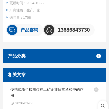
更新时间：2024-10-22
测量。由由微处理器对检测数据进行运算直接显示粉尘质量浓度
并转换成数据信号输
厂商性质：生产厂家
访问量：1706
13686843730
产品咨询
产品分类
相关文章
便携式粉尘检测仪在工矿企业日常巡检中的作
用
2026-01-06