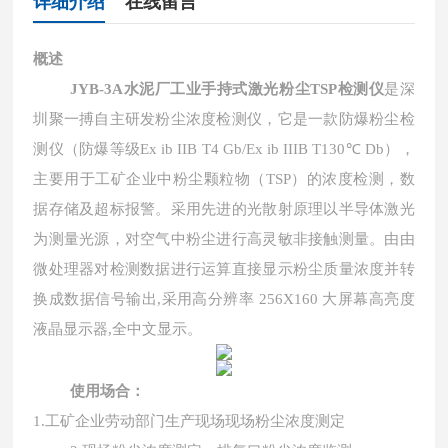
详细介绍
在线留言
概述
JYB-
3
A
水泥厂工业手持式激光粉尘TSP检测仪
是深
圳聚一搏自主研发粉尘浓度检测仪，它是一款防爆粉尘检
测仪（防爆等级Ex ib IIB T4 Gb/Ex ib IIIB T130℃ Db），
主要用于工矿企业中粉尘颗粒物（TSP）的浓度检测，数
据存储及超标报警。采用先进的光散射原理以半导体激光
为测量光源，对空气中粉尘进行高灵敏非接触测量。由由
微处理器对检测数据进行运算直接显示粉尘质量浓度并转
换成数据信号输出,采用高分辨率 256X160 大屏幕高亮度
液晶显示器,全中文显示。
使用场合：
1.工矿企业劳动部门生产现场现场粉尘浓度测定