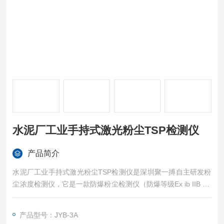
水泥厂工业手持式激光粉尘TSP检测仪
产品简介
水泥厂工业手持式激光粉尘TSP检测仪是深圳聚一搏自主研发粉
尘浓度检测仪，它是一款防爆粉尘检测仪（防爆等级Ex ib IIB T4
Gb/Ex ib IIIB T130℃ Db），主要用于工矿企业中粉尘颗粒物
（TSP）的浓度检测，数据存储及超标报警。采用先进的光散射
产品型号：JYB-3A
原理以半导体激光为测量光源，对空气中粉尘进行高灵敏非接触