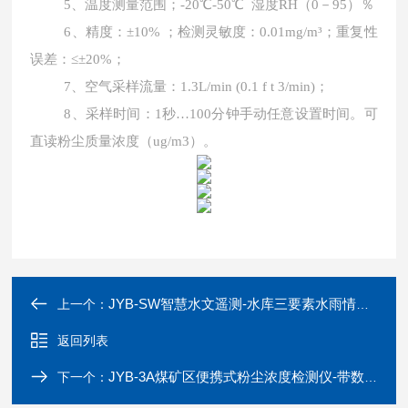
5、温度测量范围；-20℃-50℃ 湿度RH（0－95）％
6、精度：±10% ；检测灵敏度：0.01mg/m³；重复性
误差：≤±20%；
7、空气采样流量：1.3L/min (0.1 f t 3/min)；
8、采样时间：1秒…100分钟手动任意设置时间。可
直读粉尘质量浓度（ug/m3）。
JYB-SW智慧水文遥测-水库三要素水雨情自动监测站
上一个：
返回列表
JYB-3A煤矿区便携式粉尘浓度检测仪-带数据储存
下一个：