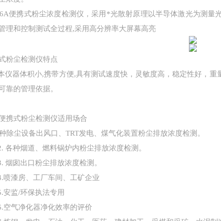
B-6A便携式粉尘浓度检测仪，采用*光散射原理以半导体激光为测
管理和控制测试全过程,采用高分辨率大屏幕高亮
式粉尘检测仪特点
本仪器体积小
,携带方便,具有测试速度快，灵敏度高，稳定性好，
可靠的管理依据。
便携式粉尘检测仪适用场合
 各种除尘设备出风口、TRT发电、煤气化装置粉尘排放浓度检测。
2. 各种烟道、燃料锅炉内粉尘排放浓度检测。
3. 烟囱出口粉尘排放浓度检测。
4.喷漆房、工厂车间、工矿企业
5.安监/环保执法专用
6.空气净化器净化效率的评价