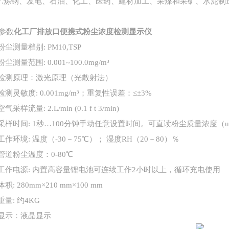
7.炼钢、发电、石油、化工、医药、建材加工、采煤和采矿、水泥制
参数
化工厂排放口便携式粉尘浓度检测显示仪
粉尘测量档别
: PM10,TSP
粉尘测量范围
: 0.001~100.0mg/m³
检测原理：激光原理（光散射法）
检测灵敏度
: 0.001mg/m³；重复性误差：≤±3%
空气采样流量
: 2.L/min (0.1 f t 3/min)
采样时间
: 1秒…100分钟手动任意设置时间。可直读粉尘质量浓度（ug
工作环境
: 温度（-30－75℃）； 湿度RH（20－80）％
管道粉尘温度：
0-80℃
工作电源
: 内置高容量锂电池可连续工作2小时以上，循环充电使用
体积
: 280mm×210 mm×100 mm
重量
: 约4KG
显示：液晶显示