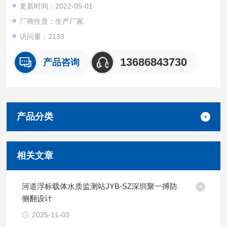
更新时间：2022-05-01
多种方式告知管理人员和驾驶员，以提高高速公路的安全行车水
平。并可联动摄像头，对监测数据超标画面进行视频抓拍。
厂商性质：生产厂家
访问量：2133
13686843730
产品咨询
产品分类
相关文章
河道浮标载体水质监测站JYB-SZ深圳聚一搏防
侧翻设计
2025-11-03