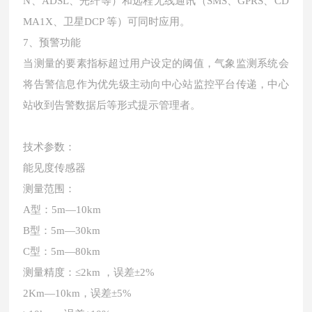
N、ADSL、光纤等）和远程无线通讯（SMS、GPRS、CD
MA1X、卫星DCP 等）可同时应用。
7、预警功能
当测量的要素指标超过用户设定的阈值，气象监测系统会
将告警信息作为优先级主动向中心站监控平台传递，中心
站收到告警数据后等形式提示管理者。
技术参数：
能见度传感器
测量范围：
A型：5m—10km
B型：5m—30km
C型：5m—80km
测量精度：
≤2km ，误差±2%
2Km—10km，误差±5%