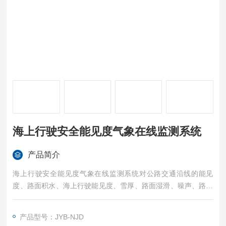
海上行驶安全能见度气象在线监测系统
产品简介
海上行驶安全能见度气象在线监测系统对公路交通沿线的能见
度、路面积水、海上行驶能见度、雪厚、路面湿滑、噪声、路面
状况、风向、风速、大气压力、气温、湿度、雨量、地下深层土
壤墒情等进行自动监测，并将监测信息及时传送到监控中心，供
产品型号：JYB-NJD
交通管制系统参考。在恶劣气象条件下能及时发出警示信息，以