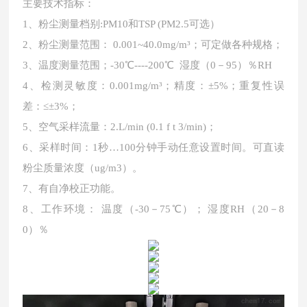
主要技术指标：
1、粉尘测量档别:PM10和TSP (PM2.5可选）
2、粉尘测量范围： 0.001~40.0mg/m³；可定做各种规格；
3、温度测量范围；-30℃----200℃ 湿度（0－95）％RH
4、检测灵敏度：0.001mg/m³；精度：±5%；重复性误
差：≤±3%；
5、空气采样流量：2.L/min (0.1 f t 3/min)；
6、采样时间：1秒…100分钟手动任意设置时间。可直读
粉尘质量浓度（ug/m3）。
7、有自净校正功能。
8、工作环境： 温度（-30－75℃）； 湿度RH（20－8
0）％