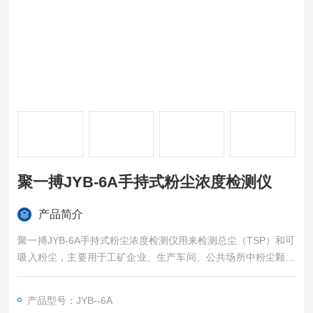
聚一搏JYB-6A手持式粉尘浓度检测仪
产品简介
聚一搏JYB-6A手持式粉尘浓度检测仪用来检测总尘（TSP）和可
吸入粉尘，主要用于工矿企业、生产车间、公共场所中粉尘颗粒
物（PM2.5 /PM10/TSP）的浓度检测及超标报警（附带温湿度检
测），以及环境保护领域可吸入尘浓度的监测。具有实用性强，
产品型号：JYB--6A
体积小,携带方便,测试速度快，灵敏度高，稳定性好，重量轻，