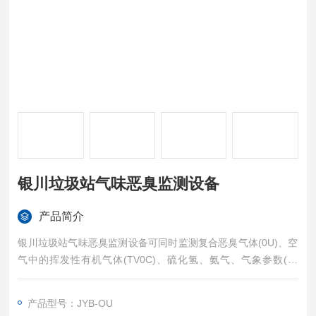
银川垃圾站气味恶臭监测设备
产品简介
银川垃圾站气味恶臭监测设备可同时监测复合恶臭气体(0U)、空
气中的挥发性有机气体(TV0C)、硫化氢、氨气、气象参数(温
度、湿度)。监测设备具有良好的抗干扰能力，具备停电来电自恢
复功能。具有防水、防尘设计，支持GPRS无线通讯。
产品型号：JYB-OU