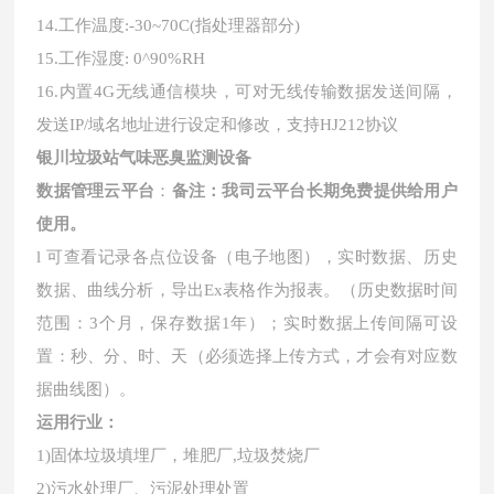
14.工作温度:-30~70C(指处理器部分)
15.工作湿度: 0^90%RH
16.内置4G无线通信模块，可对无线传输数据发送间隔，
发送IP/域名地址进行设定和修改，支持HJ212协议
银川垃圾站气味恶臭监测设备
数据管理云平台
：
备注：我司云平台长期免费提供给用户
使用。
l 可查看记录各点位设备（电子地图），实时数据、历史
数据、曲线分析，导出Ex表格作为报表。（历史数据时间
范围：3个月，保存数据1年）；实时数据上传间隔可设
置：秒、分、时、天（必须选择上传方式，才会有对应数
据曲线图）。
运用行业：
1)固体垃圾填埋厂，堆肥厂,垃圾焚烧厂
2)污水处理厂、污泥处理处置