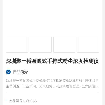
深圳聚一搏泵吸式手持式粉尘浓度检测仪
产品简介
深圳聚一搏泵吸式手持式粉尘浓度检测仪检测非常适用于工业卫
生学调查、工业车间、大气研究、点源所在地监测、室内外空气
质量研究、工程控制评估、验证，以及基线趋势跟踪和监控。可
以广泛用于条件艰苦的工业车间、建筑工地、环境监测，也适用
产品型号：JYB-5A
于干净的居家或办公室以及其它户外环境。不管你是作为家用、