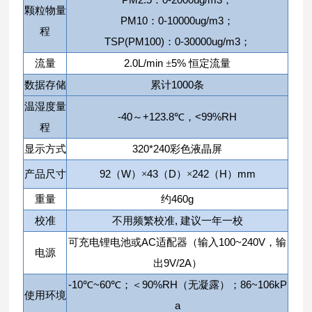
：
；
颗粒物量
PM10
0-10000ug/m3
：
；
程
TSP(PM100)
0-30000ug/m3
：
；
2.0L/min
5%
流量
±
恒定流量
1000
数据存储
累计
条
温湿度量
-40
+123.8
<99%RH
～
℃，
程
320*240
显示方式
彩色液晶屏
92
W
43
D
242
H
mm
产品尺寸
（
）×
（
）×
（
）
460g
重量
约
,
校准
不用频繁校准
建议一年一校
AC
100~240V
可充电锂电池或
适配器（输入
，输
电源
9V/2A
出
）
-10
~60
90%RH
86~106kP
℃
℃；＜
（无凝露）；
使用环境
a