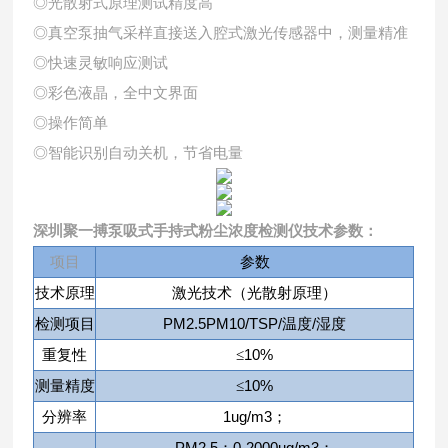
◎光散射式原理测试精度高
◎真空泵抽气采样直接送入腔式激光传感器中，测量精准
◎快速灵敏响应测试
◎彩色液晶，全中文界面
◎操作简单
◎智能识别自动关机，节省电量
深圳聚一搏泵吸式手持式粉尘浓度检测仪
技术参数
：
项目
参数
技术原理
激光技术（光散射原理）
PM2.5PM10/TSP/
/
检测项目
温度
湿度
10%
重复性
≤
10%
测量精度
≤
1ug/m3
分辨率
；
PM2.5
0-2000ug/m3