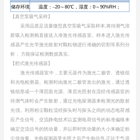
20
80
0
90%RH
储存环境
温度：–
～
℃，湿度：
～
；
【真空泵吸气采样】
,
采用品质足流量微型真空泵吸气采取样本
将待测气溶
胶吸入检测舱直接送入准激光传感器室。样本进入激光传
感器产生光学激光散射对颗粒物进行准确的切割等系列分
析，
方能保证检测数据真实。
【腔式激光传感器】
激光传感器室中，主要元器件为激光二极管、透镜组
和光电检测器。检测时由激光二极管发出的激光，通过透
镜组形成一个薄层面光源。薄层光照射在流经传感器室的
待测气体时会产生散射，通过光电探测器来检测光的散射
光强。利用粉尘颗粒流经探头时与探头之间的动态电荷感
应产生信号。交流静电技术以监测电荷信号的标准偏移来
确定交流信号的扰动量，并以即时扰动量的大小来确定粉
,
尘排放量。光电探测器受光照之后产生电信号
正比于气溶