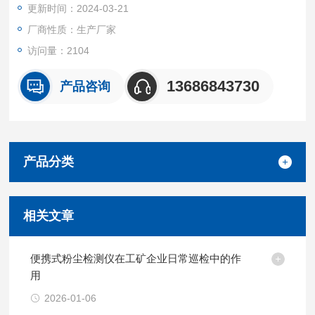
更新时间：2024-03-21
公司用、商业用还是空气冶理产品的销售辅助工具用，检测数据
是具有参考价值的，是空气净化器、新风系统销售辅助工具。
厂商性质：生产厂家
访问量：2104
13686843730
产品咨询
产品分类
相关文章
便携式粉尘检测仪在工矿企业日常巡检中的作
用
2026-01-06