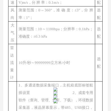
速
V)m/s，分 辨 率：0.1m/s；
配
风
测量范围：
0～360°，准 确 度：±3°，分 辨
选
向
率：1°；
配
大
测量范围：
10～1100hpa；分辨率：0.1hPa；
选
气
准确度：±0.3 hPa
配
压
雷
达
选
流
10升/秒～99999999立方米/小时
配
量
计
1、多通道数据采集端口，主机箱底部标签航
插设置 2、成套专用
软件（查询、管理、分析、下载），环境数据
采集器，液晶屏幕显示，带485、USB接口，