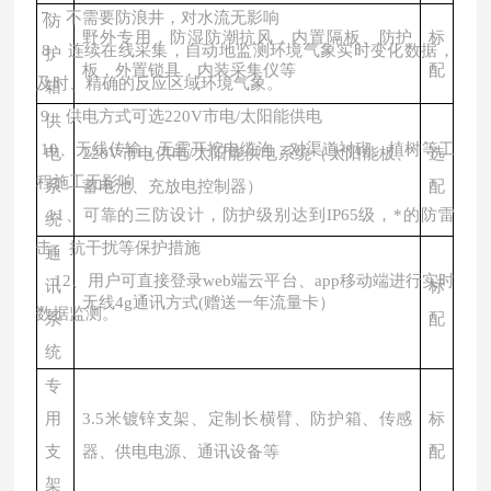
7
、不需要防浪井，对水流无影响
防
野外专用，防湿防潮抗风，内置隔板、防护
标
8
、连续在线采集
，
自动地监测环境气象实时变化数据，
护
板，外置锁具，内装采集仪等
配
及时、精确的反应区域环境气象。
箱
9
、
供电方式可选
220V市电/
太阳能供电
供
10
、无线传输，无需开挖电缆沟，对渠道衬砌、植树等工
电
220V市电供电/太阳能供电系统（太阳能板、
选
程施工无影响
系
蓄电池、充放电控制器）
配
11
、可靠的三防设计，防护级别达到
IP65级，*的防雷
统
击、抗干扰等保护措施
通
12
、用户可直接登录
web
端云平台、
app
移动端进行实时
讯
标
无线
4g通讯方式(赠送一年流量卡）
数据监测。
系
配
统
专
用
3.5米镀锌支架、定制长横臂、防护箱、传感
标
支
器、供电电源、通讯设备等
配
架