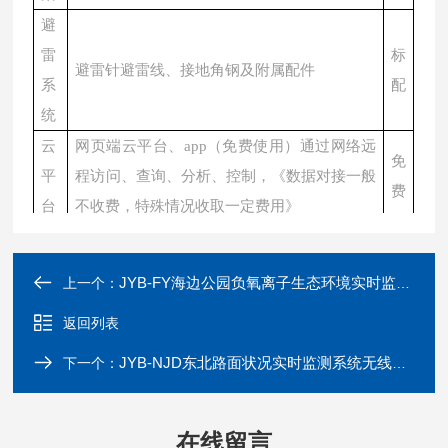
避
雷
标
避雷针避雷线、接地角钢及附属配件
系
配
统
云
网页端云平台、
app（免费使用）通过网络远
免
平
程访问、查询、分析、控制，《数据对接一般
费
台
不收费，特殊情况收取一定费用》
JYB-FY海边公园负氧离子生态环境实时监测设备
上一个：
返回列表
JYB-NJD东北路面状况实时监测系统无线传输数据后台
下一个：
在线留言