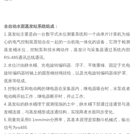
全自动水面蒸发站系统组成：
1.
蒸发站主要是由一台数字式水位测量系统和一个由单片计算机为核
心的电气控制装置组合在一起的一台机电一体化的设备，它用于检测
蒸发桶水位，控制泵和排水阀动作，蒸发计与采集器通过系统内部
RS-485
通讯总线通讯。
2.
水位计由静水桶、光电旋转编码器、浮子、平衡重锤、固定于光电
旋转编码器转轴上的圆形钢丝绳挂轮，以及光电旋转编码器保护罩、
底座等组成。
3.
控制水泵和电动阀的继电器在采集器内，继电器吸合时，水泵或者
电动阀开始工作，继电器断开时，停止工作。
4.
蒸发站的静水桶埋于观测现场的土中，静水桶下部通过连通管与蒸
发桶连接，与蒸发桶形成连通结构，实现两者水面同步变化。
5.
雨量筒采用
0.1mm/min
分辨率，其基本原理是双翻斗机械式，输出
信号为
rs485