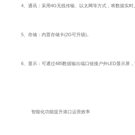
4
、通讯：采用
4G
无线传输、以太网等方式，将数据实时
5
、存储：内置存储卡
(2G
可升级
)
。
6
、显示：可通过
485
数据输出端口链接户外
LED
显示屏，
智能化功能提升港口运营效率