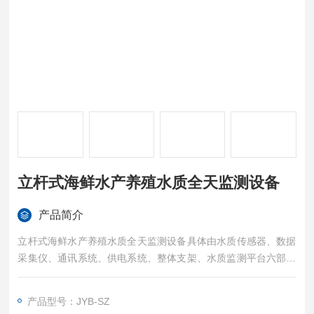
立杆式海鲜水产养殖水质全天监测设备
产品简介
立杆式海鲜水产养殖水质全天监测设备具体由水质传感器、数据
采集仪、通讯系统、供电系统、整体支架、水质监测平台六部分
组成。可同时监测水温、PH、溶解氧、电导率、氨氮、浊度、C
OD、叶绿素等诸多水质要素；。数据采集仪具有数据采集、实
产品型号：JYB-SZ
时时钟、数据定时存储、参数设定、友好的人机界面和标准通信