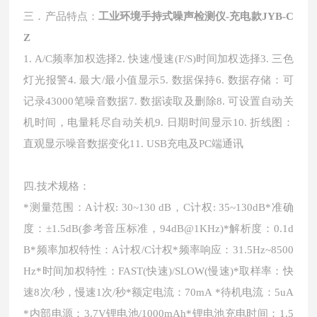
三．产品特点：
工业环境手持式噪声检测仪-充电款JYB-C
Z
1. A/C频率加权选择2. 快速/慢速(F/S)时间加权选择3. 三色
灯光报警4. 最大/最小值显示5. 数据保持6. 数据存储：可
记录43000笔噪音数据7. 数据读取及删除8. 可设置自动关
机时间，电量耗尽自动关机9. 日期时间显示10. 折线图：
直观显示噪音数据变化11. USB充电及PC端通讯
四.技术规格：
*测量范围：A计权: 30~130 dB，C计权: 35~130dB*准确
度：±1.5dB(参考音压标准，94dB@1KHz)*解析度：0.1d
B*频率加权特性：A计权/C计权*频率响应：31.5Hz~8500
Hz*时间加权特性：FAST(快速)/SLOW(慢速)*取样率：快
速8次/秒，慢速1次/秒*额定电流：70mA *待机电流：5uA
*内部电源：3.7V锂电池/1000mAh*锂电池充电时间：1.5