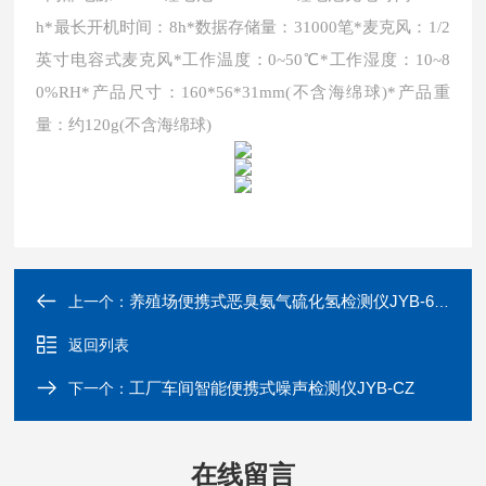
h*最长开机时间：8h*数据存储量：31000笔*麦克风：1/2
英寸电容式麦克风*工作温度：0~50℃*工作湿度：10~8
0%RH*产品尺寸：160*56*31mm(不含海绵球)*产品重
量：约120g(不含海绵球)
养殖场便携式恶臭氨气硫化氢检测仪JYB-6000
上一个：
返回列表
工厂车间智能便携式噪声检测仪JYB-CZ
下一个：
在线留言