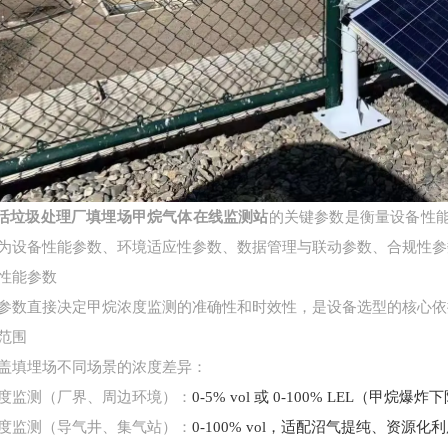
垃圾处理厂填埋场甲烷气体在线监测站
的关键参数是衡量设备性
为设备性能参数、环境适应性参数、数据管理与联动参数、合规性参
性能参数
参数直接决定甲烷浓度监测的准确性和时效性，是设备选型的核心依
范围
盖填埋场不同场景的浓度差异：
度监测（厂界、周边环境）：
0-5% vol 或 0-100% LEL（甲烷爆炸下
度监测（导气井、集气站）：
0-100% vol，适配沼气提纯、资源化