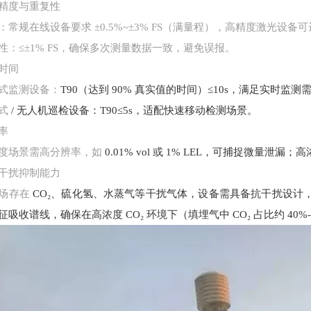
精度与重复性
：常规在线设备要求
±0.5%~±3% FS（满量程），高精度激光设备可达到
性：
≤±1% FS，确保多次测量数据一致，避免误报。
时间
式监测设备：
T90（达到 90% 真实值的时间）≤10s，满足实时监测
式
/ 无人机巡检设备：T90≤5s，适配快速移动检测场景。
率
度场景需高分辨率，如
0.01% vol 或 1% LEL，可捕捉微量泄漏；
干扰抑制能力
场存在
CO₂、硫化氢、水蒸气等干扰气体，设备需具备抗干扰设计，
征吸收谱线，确保在高浓度 CO₂ 环境下（填埋气中 CO₂ 占比约 40