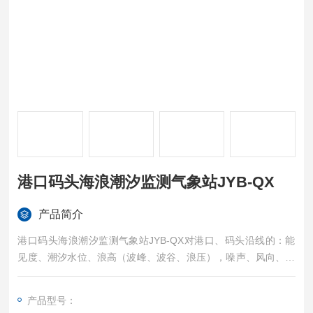
港口码头海浪潮汐监测气象站JYB-QX
产品简介
港口码头海浪潮汐监测气象站JYB-QX对港口、码头沿线的：能
见度、潮汐水位、浪高（波峰、波谷、浪压），噪声、风向、风
速、大气压力、气温、湿度、雨量、光照，紫外辐射等等进行自
动监测，并将监测信息及时传送到监控中心，供水务港口管制系
产品型号：
统参考。在恶劣气象条件下能及时发出警示信息，以多种方式告