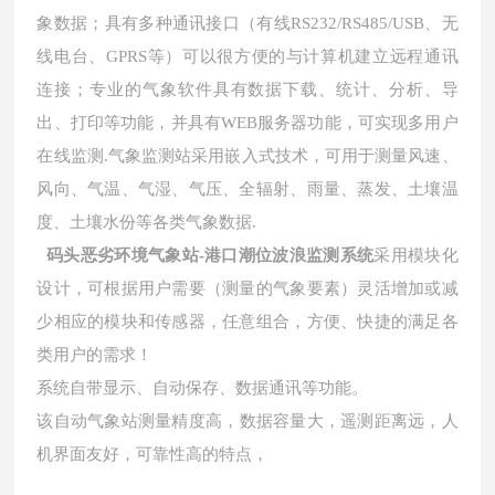
象数据；具有多种通讯接口（有线
RS232/RS485/USB
、无
线电台、
GPRS
等）可以很方便的与计算机建立远程通讯
连接；专业的气象软件具有数据下载、统计、分析、导
出、打印等功能，并具有
WEB
服务器功能，可实现多用户
在线监测
.
气象监测站采用嵌入式技术，可用于测量风速、
风向、气温、气湿、气压、全辐射、雨量、蒸发、土壤温
度、土壤水份等各类气象数据
.
码头恶劣环境气象站-港口潮位波浪监测系统
采用模块化
设计，可根据用户需要（测量的气象要素）灵活增加或减
少相应的模块和传感器，任意组合，方便、快捷的满足各
类用户的需求！
系统自带显示、自动保存、数据通讯等功能。
该自动气象
站
测量精度高，数据容量大，遥测距离远，人
机界面友好，可靠性高的
特
点，