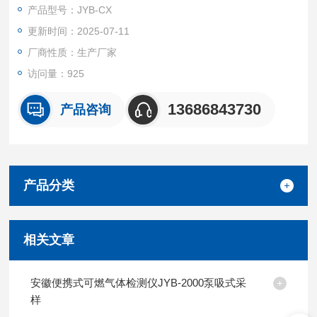
系统级的智能化整合，不仅提升了单个港口的运营水平，也为区
产品型号：JYB-CX
域港口群的协同管理奠定了基础，推动传统港口向数字化、智慧
更新时间：2025-07-11
化的方向转型升级。
厂商性质：生产厂家
访问量：925
13686843730
产品咨询
产品分类
相关文章
安徽便携式可燃气体检测仪JYB-2000泵吸式采
样