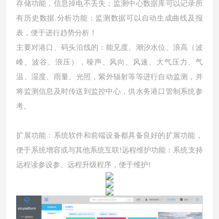
存储功能，信息掉电不丢失；监测中心数据库可以记录所
有历史数据
.
分析功能：监测数据可以自动生成曲线及报
表，便于进行趋势分析！
主要对
港口
、
码头
沿线的
：
能见度
、
潮汐水位
、
浪高（波
峰、波谷、浪压），
噪声
、
风向、风速、大气压力、气
温、湿度、雨量
、
光照，紫外辐射等
等进行自动监测，并
将监测信息及时传送到监控中心，供
水务港口
管制系统参
考
。
扩展功能：系统软件和前端设备都具备良好的扩展功能，
便于系统增容或与其他系统互联
!
远程维护功能：系统支持
远程读参设参、远程升级程序，便于维护
!