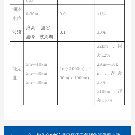
Lux
潮汐
0-30m
0.01
±
1
%
水位
浪高，波谷，
波浪
0.1
±3%
波峰，波周期
≤2km ，误
差±2%
5m—10km
2Km—10k
能见
1m(≤1000m)；1
5m—30km
m，误差
度
00m(＞1000m)
5m—80km
±5%
≥10km，误
差±10%