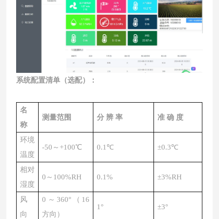
系统配置清单
（选配）
：
名
测量范围
分
辨
率
准
确
度
称
环境
-50～+100℃
0.1℃
±0.
3
℃
温度
相对
0～100%RH
0.1%
±
3
%RH
湿度
风
0～360°（16
1°
±3°
向
方向）