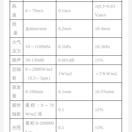
风
±(0.3+0.03
0～70m/s
0.1m/s
速
V)m/s
雨
≦4mm/min
0.2mm
±0.4mm
量
大气
10～1100hPa
0.1hPa
±0.3hPa
压力
噪声
30-130dB
0.001dB
±5%
总辐
0～2000W/m2
1W/m2
＜
5％W/m2
射
（
0.3～3μm）
蒸发
0-100mm
0.1mm
±0.5%mm
量
紫外
量程：
0～70
0.1
±2%
辐射
W/m2 准
量程
:0-200000
光照
0.1
±
3
%