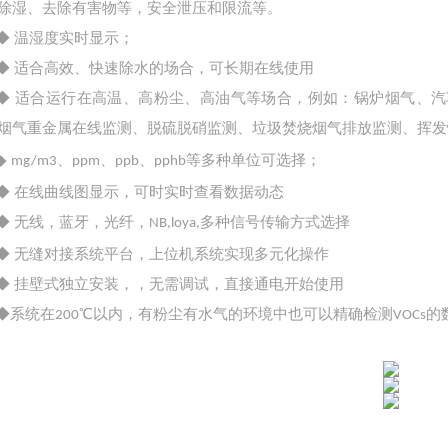
除湿、去除有害物等，安全泄压和限流等。
◆ 温湿度实时显示；
◆ 适合高效、快速除水的场合，可长期在线使用
◆ 适合运行在高温、高粉尘、高油气等场合，例如：锅炉烟气、
烟气重金属在线监测、脱硫脱硝监测、垃圾焚烧烟气排放监测、挥发
◆
、
、
、
等多种单位可选择；
mg/m3
ppm
ppb
pphb
◆ 在线曲线图显示，可时实时查看数据动态
◆ 无线，蓝牙，光纤，
多种信号传输方式选择
NB,loya,
◆ 无缝对接系统平台，上位机系统实现多元化操作
◆ 挂壁式独立安装，，无需调试，直接通电开始使用
◆系统在
℃以内，有粉尘有水气的环境中也可以精确检测
的
200
VOCs