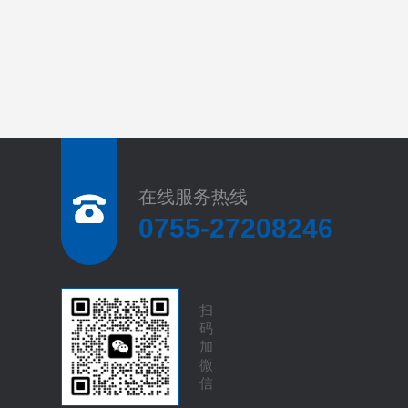
在线服务热线
0755-27208246
扫
码
加
微
信