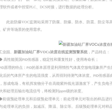
理软件或者中控室PLC、DCS对接，进行数据的处理分析。
此款防爆VOC监测站采用了防腐、防爆、防水、防震、防尘等高
、矿井等场景的使用需求。
工业园、
新疆加油站厂界VOCs浓度在线监测预警系统
，
产品特点：
◆ 高性能英国
传感器，稳定性和重复性好，使用寿命长；
PID
原理的特点：
的基本原理是利用惰性气体真空放电现象所产生
PID
PID
化后的气体所产生的电流强度，从而得到待测气体浓度。
传感器
PID
，形成电场，有机挥发物分子在高能紫外线光源激发下，产生负电
大和处理后输出电流信号，终检测到
级的浓度。
ppm
◆前级预处理单元和后级预处理单元：前处理单元对取出的样品进
与处理单元的负担，如减压、降温、除尘等。后级预处理单元对样