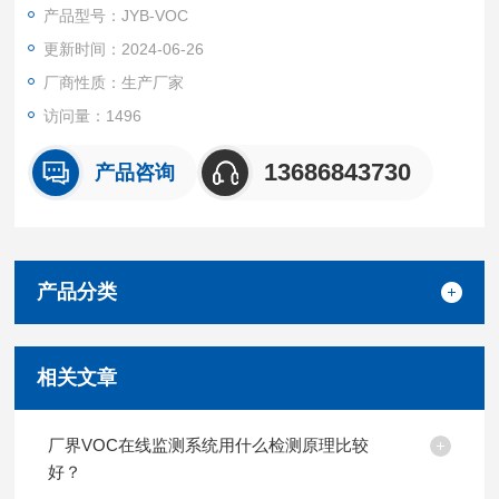
点。系统广泛应用于环保安全、环境监测、石油化工、钢铁冶
产品型号：JYB-VOC
炼、工业表面涂装、半导体及制造业等行业，可在炼油石化园
更新时间：2024-06-26
区、化工园区、制造园区、港口、仓库等各种复杂环境，通过建
设传感器数据采集网和数据通信系统进行
厂商性质：生产厂家
访问量：1496
13686843730
产品咨询
产品分类
相关文章
厂界VOC在线监测系统用什么检测原理比较
好？