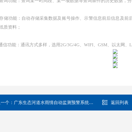
功能：查询某一时间段、某一项数据等查询条件的历史数据，分
功能：自动存储采集数据及账号操作、示警信息前后信息及前后
纸质资料；
通信功能：通讯方式多样，选用
2G/3G/4G、WIFI、GSM、以太网
上一个：
广东生态河道水雨情自动监测预警系统JYB-SW
返回列表