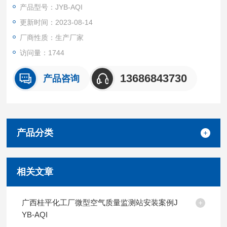
时变化情况，迅速、准确的收集、处理监测数据，能及时、准确
产品型号：JYB-AQI
地反映区域环境空气质量状况及变化规律，为环保部门的环境决
更新时间：2023-08-14
策、环境管理、污染防治提供详实的数据资料和科学依据。
厂商性质：生产厂家
访问量：1744
13686843730
产品咨询
产品分类
相关文章
广西桂平化工厂微型空气质量监测站安装案例J
YB-AQI