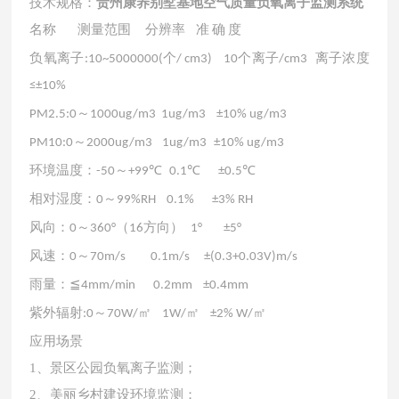
技术规格：
贵州康养别墅基地空气质量负氧离子监测系统
名称
测量范围
分辨率
准
确
度
负氧离子
个
个离子
离子浓度
:
10~5000000(
/ cm3)
10
/cm3
≤±10%
～
PM2.5
:
0
1000ug/m3 1ug/m3
±10% ug/m3
～
PM10
:
0
2000ug/m3
1ug/m3
±10% ug/m3
环境温度
：
～
-50
+
99
℃
0.1℃
±0.5℃
相对湿度
：
～
0
99
%RH
0.1%
±3% RH
风向
：
～
（
方向）
0
360°
16
1°
±5°
风速
：
～
0
70m/s
0.1m/s
±(0.3+0.03V)m/s
雨量
：
≦4mm/min
0.2m
m
±0.4mm
紫外辐射
～
㎡
㎡
㎡
:
0
70W/
1W/
±2% W/
应用场景
1、景区公园负氧离子监测；
2、美丽乡村建设环境监测；