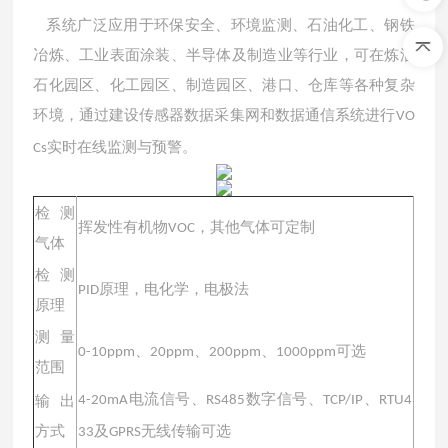
系统广泛应用于环保安全、环境监测、石油化工、钢铁
冶炼、工业表面涂装、半导体及制造业等行业，可在炼油
石化园区、化工园区、制造园区、港口、仓库等各种复杂
环境，通过建设传感器数据采集网和数据通信系统进行
VO
实时在线监测与预警。
Cs
检测
挥发性有机物
VOC，其他气体可定制
气体
检测
原理，电化学，电极法
PID
原理
测量
、
、
、
可选
0-10ppm
20ppm
200ppm
1000ppm
范围
电流信号、
数字信号、
、
输出
4-20mA
RS485
TCP/IP
RTU4
方式
及
无线传输可选
33
GPRS