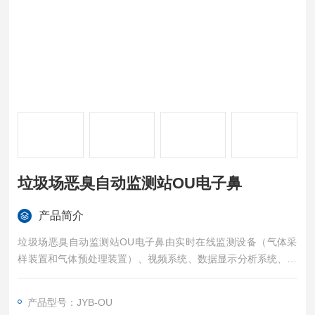
垃圾场恶臭自动监测站OU电子鼻
产品简介
垃圾场恶臭自动监测站OU电子鼻由实时在线监测设备（气体采
样装置和气体预处理装置）、视频系统、数据显示分析系统、预
警控制系统、无线传输系统、后台数据处理系统及信息监控管理
平台组成。数据平台是一个互联网架构的网络化平台，具有对监
产品型号：JYB-OU
测站的监控功能以及对数据的报jing处理、记录、查询、统计、