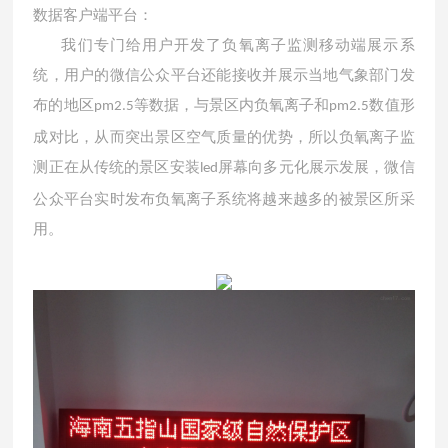
数据客户端平台：
我们专门给用户开发了负氧离子监测移动端展示系
统，用户的微信公众平台还能接收并展示当地气象部门发
布的地区
等数据，与景区内负氧离子和
数值形
pm2.5
pm2.5
成对比，从而突出景区空气质量的优势，所以负氧离子监
测正在从传统的景区安装
屏幕向多元化展示发展，微信
led
公众平台实时发布负氧离子系统将越来越多的被景区所采
用。