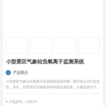
小型景区气象站负氧离子监测系统
产品简介
小型景区气象站负氧离子监测系统是深圳聚一搏环保公司针对景
区、农庄、别墅等生活旅游区的环境监测设备，主要监测大气中
对人有影响的常规指数，比如：PM2.5、PM10、负氧离子、温
度、湿度、风速、风向等空气指数。在线负氧离子监测设备包含
产品型号：JYB-FY
采集端、通讯端、监控端和云端四层架构。方便客户在使用的同