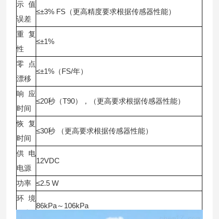
示值
≤±3% FS（更高精度要求根据传感器性能）
误差
重复
≤±1%
性
零点
≤±1%（FS/年）
漂移
响应
≤20秒（T90），（更高要求根据传感器性能）
时间
恢复
≤30秒 （更高要求根据传感器性能）
时间
供电
12VDC
电源
功率
≤2.5 W
环境
86kPa～106kPa
压力