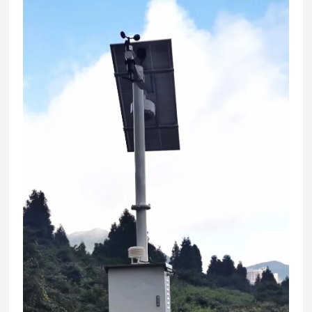
环境
-20℃～+55℃
温度
环境
10%～95%RH（无凝露）
湿度
可连接各种报警控制器、PLC、DCS 等各种控制系
统
输出
RS-485数字信号输出
信号
4组继电器高低段报警开关量输出
电压信号输出： 0-5V、0-10V信号输出（选配）
四芯屏蔽电缆传输：最远可传输1500米
信号
可选网口TCP/IP传输、光纤传输、短距离无线传
传输
输、GPRS无线传输，可带短信提醒通知功能（选
方式
配）；
报警
声光报警，可选配声光报警器，报警声音 lt; 90分贝
方式