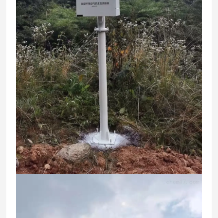
报警
A1报警值、A2报警值；可单独设置TWA报警值、S
点设
TEL报警值
置
显示
工业屏
屏
直接
测量值，最大值、最小值
读数
自动存储数据，存储间隔可自定义，可连续存储30
数据
万组带日期时间数据，选配TF存储卡，可存储1000
记录
万组以上数据；
数据
支持U盘导出测量数据
下载
2级至16级以上的目标点校准功能，可设置校准标定
校准
值，一键调零