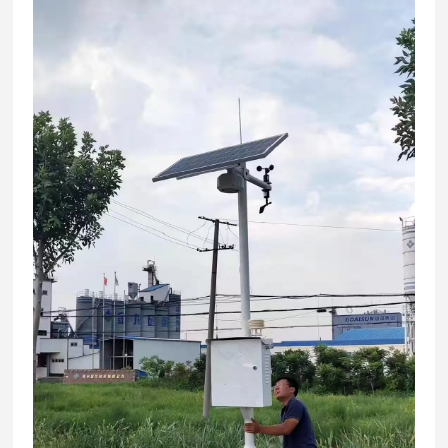
尺寸
高210mm×宽175mm×厚85mm
重量
约1 Kg （铝合金壳体）
执行
Q/AML28-2017 VOCS超标报警传感装置（挥发性
标准
有机物在线检测仪）
质量
质保期壹年，保修期内免费维修。
保证