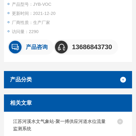
（PID）是使用紫外灯作为光源，使空气中有机物和部分无机物
产品型号：JYB-VOC
电离。
更新时间：2021-12-20
厂商性质：生产厂家
访问量：2290
13686843730
产品咨询
产品分类
相关文章
江苏河溪水文气象站-聚一搏供应河道水位流量
监测系统