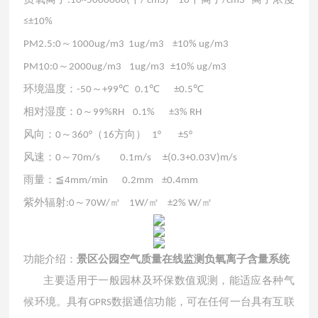
:
10~5000000(
/ cm3)
10
/cm3
≤±10%
～
PM2.5
:
0
1000ug/m3 1ug/m3
±10% ug/m3
～
PM10
:
0
2000ug/m3
1ug/m3
±10% ug/m3
环境温度
：
～
-50
+
99
℃
0.1℃
±0.5℃
相对湿度
：
～
0
99
%RH
0.1%
±3% RH
风向
：
～
（
方向）
0
360°
16
1°
±5°
风速
：
～
0
70m/s
0.1m/s
±(0.3+0.03V)m/s
雨量
：
≦4mm/min
0.2m
m
±0.4mm
紫外辐射
～
㎡
㎡
㎡
:
0
70W/
1W/
±2% W/
功能介绍：
景区公园空气质量在线监测负氧离子含量系统
主要适用于一般园林及环保数值观测，能适应各种气
候环境。具有
数据通信功能，可在任何一台具有互联
GPRS