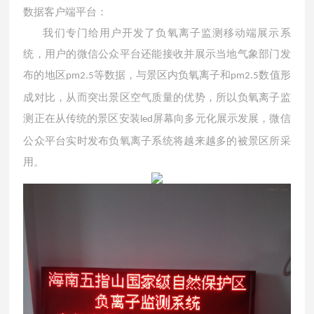
数据客户端平台：
我们专门给用户开发了负氧离子监测移动端展示系
统，用户的微信公众平台还能接收并展示当地气象部门发
布的地区
等数据，与景区内负氧离子和
数值形
pm2.5
pm2.5
成对比，从而突出景区空气质量的优势，所以负氧离子监
测正在从传统的景区安装
屏幕向多元化展示发展，微信
led
公众平台实时发布负氧离子系统将越来越多的被景区所采
用。