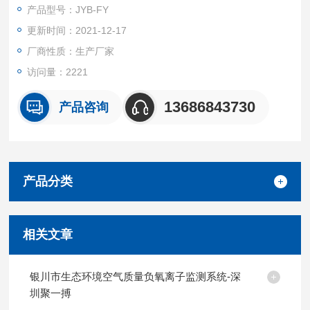
带有接收和分析系统，可以查看数据，并提供曲线分析，能直观
产品型号：JYB-FY
的反映负离子变化情况与配合使用的LED显示屏组成负氧离子连
更新时间：2021-12-17
续监测实时发布系统，主要适用于一般园林及环保数值观测，能
适应各种气候环境
厂商性质：生产厂家
访问量：2221
13686843730
产品咨询
产品分类
相关文章
银川市生态环境空气质量负氧离子监测系统-深
圳聚一搏