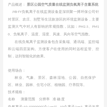
产品概述：
景区公园空气质量在线监测负氧离子含量系统
负氧离子在线监测设备是
深圳聚一搏环保公司
针
JYB-FY
对景区、农庄、别墅等生活旅游区的环境监测设备，主要
监测大气中对人有影响的常规指数，比如：
、
PM2.5
PM1
、负氧离子、温度、湿度
、
风速、风向
等空气指数。
0
在线负氧离子监测设备包含采集端、通讯端、监控端
和云端四层架构。方便客户在使用的同时远程监管、控
制，达到智能化的效果。
使用场合
：
林业、气象、景区、森林湿地、公园、自然保护
区、林业、园林、住宅小区、植物园、疗养院等。
技术规格：
名称
测量范围
分辨率
准
确 度
负氧离子
个
个离子
离子浓度