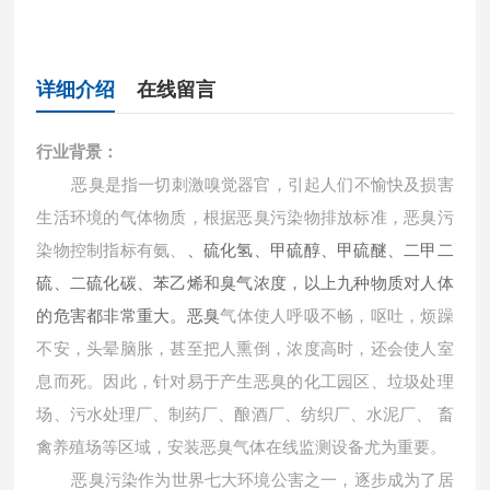
详细介绍
在线留言
行业背景：
恶臭是指一切刺激嗅觉器官，引起人们不愉快及损害
生活环境的气体物质，根据恶臭污染物排放标准，恶臭污
、硫化氢、甲硫醇、甲硫醚、二甲二
染物控制指标有氨、
硫、二硫化碳、苯乙烯和臭气浓度，以上九种物质对人体
的危害都非常重大。恶臭
气体
使人呼吸不畅，
呕吐，烦躁
不安，头晕脑胀，甚至把人熏倒，浓度高时，还会使人室
息而死。因此，针对易于产生恶臭的化工园区、垃圾处理
场、污水处理厂、制药厂、酿酒厂、纺织厂、水泥厂、 畜
禽养殖场等区域，安装
恶臭气体
在线监测设备尤为重要。
恶臭污染作为世界七大环境公害之一，逐步成为了居