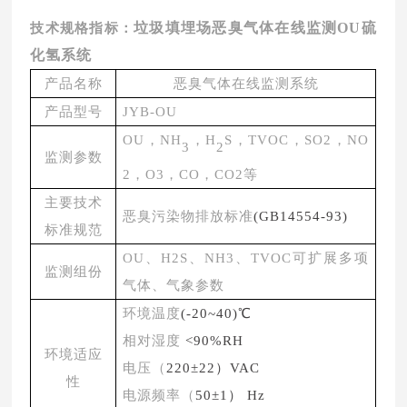
垃圾填埋场恶臭气体在线监测OU硫
技术规格指标：
化氢系统
产品名称
恶臭
气体
在线监测
系统
产品型号
JYB-OU
OU
，
NH
，
H
S
，
TVOC
，
SO2，NO
3
2
监测参数
2，O3，CO，CO2等
主要技术
恶臭污染物排放标准
(GB14554-93)
标准规范
OU、H2S、NH3、TVOC可扩展
多项
监测组份
气体、
气象
参数
环境温度
(-20~40)℃
相对湿度
<90%RH
环境适应
电压（
220±22）VAC
性
电源频率（
50±1） Hz