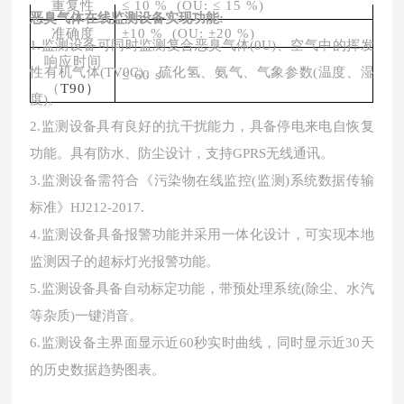
重复性
≤ 10 % (OU: ≤ 15 %)
恶
臭
气体在线监测设备实现功能
:
准确度
±10 % (OU: ±20 %)
1.监测设备可同时监测复合恶臭气体(0U)、空气中的挥发
响应时间
性有机气体(TV0C)、硫化氢、氨气、气象参数(温度、湿
≤ 60 s
（
T90）
度)。
2.监测设备具有良好的抗干扰能力，具备停电来电自恢复
功能。具有防水、防尘设计，支持GPRS无线通讯。
3.监测设备需符合《污染物在线监控(监测)系统数据传输
标准》HJ212-2017.
4.监测设备具备报警功能并采用一体化设计，可实现本地
监测因子的超标灯光报警功能。
5.监测设备具备自动标定功能，带预处理系统(除尘、水汽
等杂质)
一
键消音。
6.监测设备主界面显示近60秒实时曲线，同时显示近30天
的历史数据趋势图表。