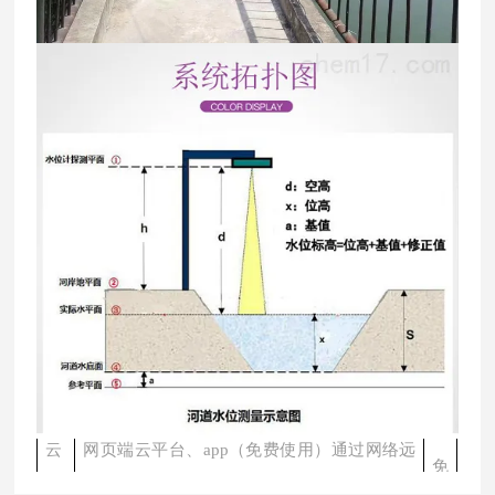
统
通
讯
标
无线
4g通讯方式(赠送一年流量卡）
系
配
统
专
用
3.5米镀锌支架、定制长横臂、防护箱、传感
标
支
器、供电电源、通讯设备等
配
架
避
雷
标
避雷针避雷线、接地角钢及附属配件
系
配
统
云
网页端云平台、
app（免费使用）通过网络远
免
平
程访问、查询、分析、控制，《数据对接一般