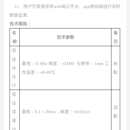
12
、用户可直接登录
web
端云平台、
app
移动端进行实时
数据监测。
技术规格：
名
备
技术参数
称
注
雷
达
量程：
0-30m 精度：±3MM 分辨率：1mm 工
标
水
作温度：-40-80℃
配
位
计
雷
达
选
流
量程：
0.1～20m/s，精度：±0.01m/s
配
速
计