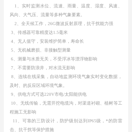
1、
实时监测水位
、流速、雨量、温度、湿度、风速、
风向、大气压、流量
等多种气象要素。
2、
全天候工作，
26G微波反射原理，抗干扰能力强
3
、传感器可靠精度达
1.5毫米
4
、无人值守
，
安装维护简单，寿命长
5
、无机械磨损、非接触型测量
6
、测量与水质无关，不受浮冰等漂浮物影响
7
、不需要防浪井，对水流无影响
8
、连续在线采集
，
自动地监测环境气象实时变化数据，
及时、的反应区域环境气象。
9
、
供电方式可选
220V市电/
太阳能供电
10
、无线传输，无需开挖电缆沟，对渠道衬砌、植树等工
程施工无影响
11
、可靠的三防设计，防护级别达到
IP65级，*的防雷
击、抗干扰等保护措施