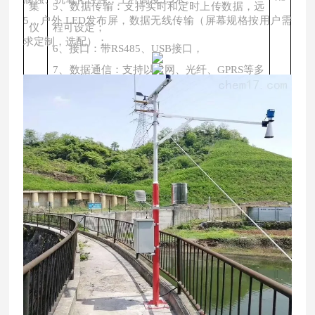
集
5、数据传输：支持实时和定时上传数据，远
5、户外 LED发布屏，数据无线传输（屏幕规格按用户需
仪
程可设定；
求定制，选配）；
6、接口：带RS485、USB接口，
7、数据通信：支持以太网、光纤、GPRS等多
种通信；
8、数据下载：自动下载数据到远程电脑上，
支持手动下载数据，并可通过USB下载数据、
传输数据时对测量不影响；
9、供电方式：220V市电
防
野外专用，防湿防潮抗风，内置隔板、防护
标
护
板，外置锁具，内装采集仪等
配
箱
供
电
220V市电供电/太阳能供电系统（太阳能板、
选
系
蓄电池、充放电控制器）
配