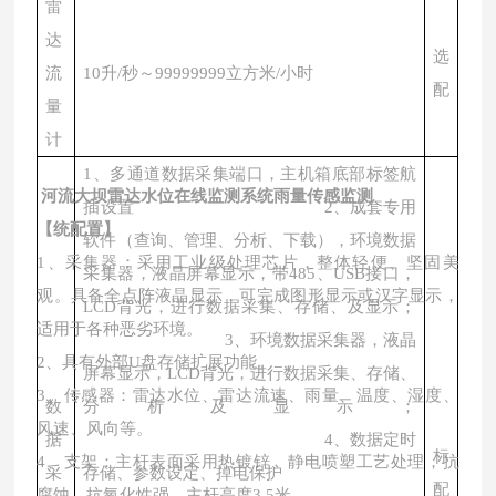
雷
达
选
流
10升/秒～99999999立方米/小时
配
量
计
1、多通道数据采集端口，主机箱底部标签航
河流大坝雷达水位在线监测系统雨量传感监测
插设置 2、成套专用
【统配置】
软件（查询、管理、分析、下载），环境数据
1、采集器：采用工业级处理芯片，整体轻便、坚固美
采集器，液晶屏幕显示，带485、USB接口，
观。具备全点阵液晶显示，可完成图形显示或汉字显示，
LCD背光，进行数据采集、存储、及显示；
适用于各种恶劣环境。
3、环境数据采集器，液晶
2、具有外部U盘存储扩展功能。
屏幕显示，LCD背光，进行数据采集、存储、
3、传感器：雷达水位、雷达流速、雨量、温度、湿度、
数
分析及显示；
风速、风向等。
据
4、数据定时
标
4、支架：主杆表面采用热镀锌、静电喷塑工艺处理，抗
采
存储、参数设定、掉电保护
配
腐蚀、抗氧化性强，主杆高度3.5米。