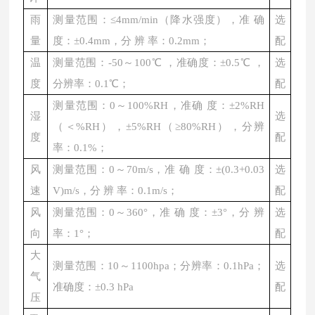
雨
测量范围：
≤4mm/min（降水强度），准 确
选
量
度：±0.4mm，分 辨 率：0.2mm；
配
温
测量范围：
-50～100℃ ，准确度：±0.5℃ ，
选
度
分辨率：0.1℃；
配
测量范围：
0～100%RH，准确 度：±2%RH
湿
选
（＜%RH），±5%RH（≥80%RH），分辨
度
配
率：0.1%；
风
测量范围：
0～70m/s，准 确 度：±(0.3+0.03
选
速
V)m/s，分 辨 率：0.1m/s；
配
风
测量范围：
0～360°，准 确 度：±3°，分 辨
选
向
率：1°；
配
大
测量范围：
10～1100hpa；分辨率：0.1hPa；
选
气
准确度：±0.3 hPa
配
压