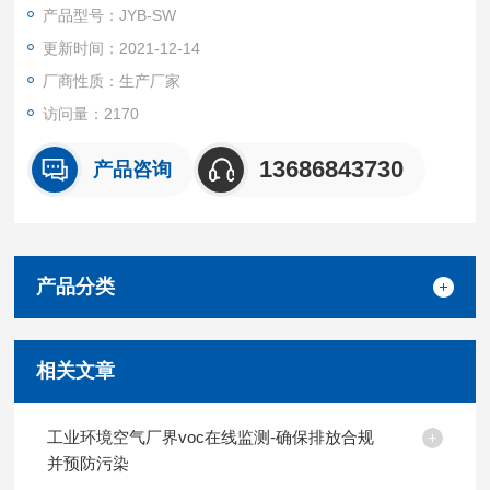
测水位、流速、雨量、温度、湿度、风速、风向、大气压、流量
产品型号：JYB-SW
等多种气象要素。全天候工作，26G微波反射原理，抗干扰能力
更新时间：2021-12-14
强
厂商性质：生产厂家
访问量：2170
13686843730
产品咨询
产品分类
相关文章
工业环境空气厂界voc在线监测-确保排放合规
并预防污染