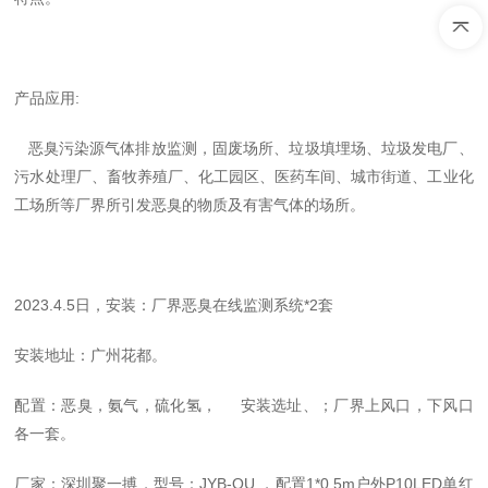
产品应用
:
恶臭污染源气体排放监测，固废场所、垃圾填埋场、垃圾发电厂、
污水处理厂、畜牧养殖厂、化工园区、医药车间、城市街道、工业化
工场所等厂界所引发恶臭的物质及有害气体的场所。
2023.4.5日，安装：
厂界恶臭在线监测系统*2套
安装地址：广州花都。
配置：恶臭，氨气，硫化氢， 安装选址、；厂界上风口，下风口
各一套。
厂家：深圳聚一搏，型号：JYB-OU ，配置1*0.5m户外P10LED单红