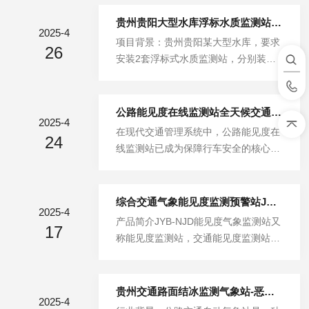
水桶、雨量桶、浮子、水位传感器、智
能阀门、码盘、溢流阀、4G无线传
贵州贵阳大型水库浮标水质监测站-安装案例
2025-4
输、全自动采集控制系统、太阳能供电
项目背景：贵州贵阳某大型水库，要求
26
等。功能特点：全自动蒸发站实时监测
安装2套浮标式水质监测站，分别装在
蒸发量、智能补水和远程管理，在水文
两个不同位置，监测数据进行比对，进
水利有非常广泛的应用，为水资源管理
而分析水质水源健康状况，深圳聚一搏
提供精准的数据支持。【产品简介】JY
给出可行性方案，监测指标有，PH，
公路能见度在线监测站全天候交通安全的“智慧之眼“
B-ZF全自动数字蒸发站是在人工蒸发
2025-4
溶解氧，水温，浊度，电导率，氨氮，
在现代交通管理系统中，公路能见度在
的基础上实现了自动水位变化测量，自
24
叶绿素，蓝绿藻八个监测参数，配上声
线监测站已成为保障行车安全的核心技
动溢流量计算，自动雨量计算，自动补
光报警器，超标自动预警提示，采用60
术装备。这类智能监测系统通过多传感
水，从而实现自动化测量日蒸发量。在
W太阳能供电，阴雨天可续航7-8天，
器融合技术和物联网架构，实现对道路
通...
加上50米长的锚链，防侧翻浮标装置，
气象条件的全天候精准感知，为交通管
综合交通气象能见度监测预警站JYB-NJD助力智慧交通行驶安全
数据远程通过微型小程序，电脑端等方
2025-4
理决策提供关键数据支撑。一、技术架
产品简介JYB-NJD能见度气象监测站又
式实时查看，JYB-SZ水质浮标监测运
17
构与感知精度公路能见度在线监测站采
称能见度监测站，交通能见度监测站，
用传感器技术，结合浮标体、电源供电
用"光学+气象"双模感知体系，核心传
能见度气象监测站主要用于监测公路的
系统、数据传输设备组成的放置...
感器配置包括：1.透射式能见度仪：基
能见度状况，以及空气温度湿度，风速
于朗伯-比尔定律原理，测量光束衰减
风向，大气压力，压电雨量等多种天气
贵州交通路面结冰监测气象站-恶劣气象实时观测预警系统
率，精度达±2%，量程覆盖50-30000
2025-4
状况，并及时提醒监管部分，及时发布