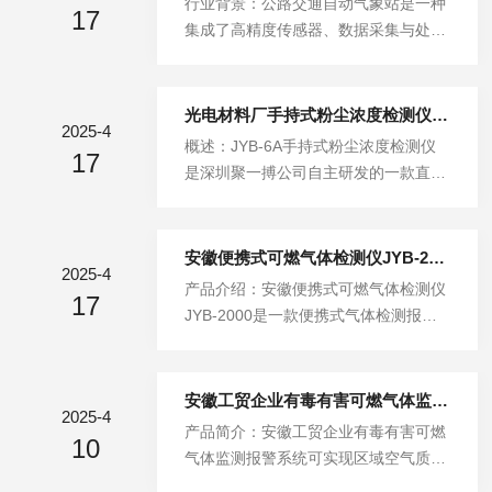
行业背景：公路交通自动气象站是一种
m；2.散射式能见度仪：通过前向散射
17
预警信息，避免天气状况影响出行安全
集成了高精度传感器、数据采集与处理
原理检测10-50m极低能见度情况，响
能见度监测站由分布在高速公路沿线的
系统以及远程通信技术的智能化设备，
应时间...
若干个能见度监测站联网组成，对高速
专为应对天气条件下的公路交通管理而
公路沿线的能见度、风向、风速、温
设计。该系统能够实时监测和预警公路
光电材料厂手持式粉尘浓度检测仪JYB-6A
度、湿度、大气压力等进行自动监测，
2025-4
沿线的气象状况，为交通管理部门提供
概述：JYB-6A手持式粉尘浓度检测仪
并将监测信息及时传送到监控，供交通
17
及时、准确的气象信息，从而有效应对
是深圳聚一搏公司自主研发的一款直读
管制系统参考，在恶劣气象条件下能及
天气对公路交通的影响。以下是对公路
式粉尘检测仪，用来检测总尘（TSP）
时发出警示信息，以多种方式告知管
交通自动气象站应对天气的实时监测与
和可吸入粉尘，主要用于工矿企业、生
理...
预警系统的详细阐述：1.能见度仪：由
产车间、公共场所中粉尘颗粒物（PM
安徽便携式可燃气体检测仪JYB-2000泵吸式采样
光发射器、光接收器及微处理控制器等
2025-4
2.5/PM10/TSP）的浓度检测及超标报
产品介绍：安徽便携式可燃气体检测仪
主要部件组成。发射器发射红外脉冲
17
警（附带温湿度检测），以及环境保护
JYB-2000是一款便携式气体检测报警
光，接收器同时检测大气中气溶胶粒子
领域可吸入尘浓度的监测。具有实用性
仪，仪器可灵活配置单种或多种气体传
前向散射的脉冲光强度，所有测量信息
强，体积小,携带方便,测试速度快，灵
感器。仪器为真空泵吸式检测气体浓
由微...
敏度高，稳定性好，重量轻，操作简
度，采用进口电化学传感器（可燃气为
安徽工贸企业有毒有害可燃气体监测报警系统
单，全中文实时快速显示，交直流两用
2025-4
催化燃烧式），嵌入式微控制技术，中
产品简介：安徽工贸企业有毒有害可燃
等特点。主要技术指标：1、粉尘测量
10
文菜单操作简单，功能齐全，可靠性
气体监测报警系统可实现区域空气质量
档别:PM10和TSP(PM2.5可选）2、粉
高，精度高。外壳采用高强度工程材
的在线自动监测，能全天候、连续、自
尘测量范围...