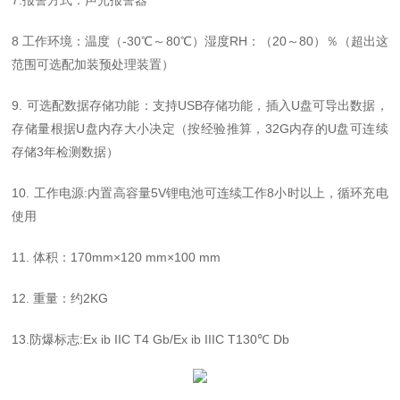
7.
报警方式：声光报警器
8
工作环境：温度（
-30
℃～
80
℃）湿度
RH
：（
20
～
80
）％（超出这
范围可选配加装预处理装置）
9
.
可选配数据存储功能：支持
U
SB
存储功能，插入
U
盘可导出数据，
存储量根据
U
盘内存大小决定（按经验推算，
3
2G
内存的
U
盘可连续
存储
3
年检测数据）
10
.
工作电源
:
内置高容量
5V
锂电池可连续工作
8
小时以上，循环充电
使用
1
1
.
体积：
170mm
×
120 mm
×
100 mm
1
2
.
重量：约
2KG
1
3
.
防爆标志
:Ex ib IIC T4 Gb/Ex ib IIIC T130
℃
Db