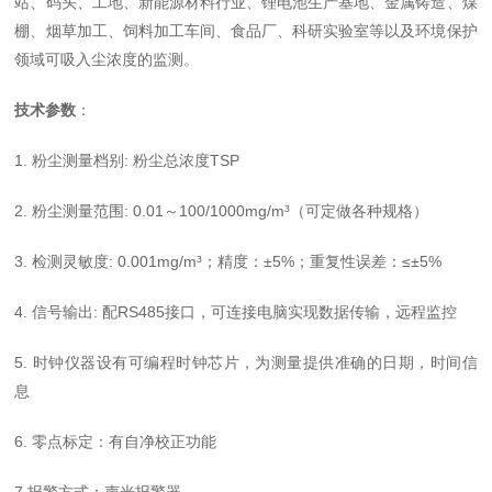
站、码头、工地、新能源材料行业、锂电池生产基地、金属铸造、煤
棚、烟草加工、饲料加工车间、食品厂、科研实验室等以及环境保护
领域可吸入尘浓度的监测。
技术参数
：
1.
粉尘测量档别
:
粉尘总浓度
TSP
2.
粉尘测量范围
: 0.01
～
100/
1000mg/m
³（可定做各种规格）
3.
检测灵敏度
: 0.0
0
1mg/m
³；精度：±
5
%
；重复性误差：
≤±
5%
4.
信号输出
:
配
RS485
接口，可连接电脑实现数据传输，远程监控
5.
时钟仪器设有可编程时钟芯片，为测量提供准确的日期，时间信
息
6.
零点标定：有自净校正功能