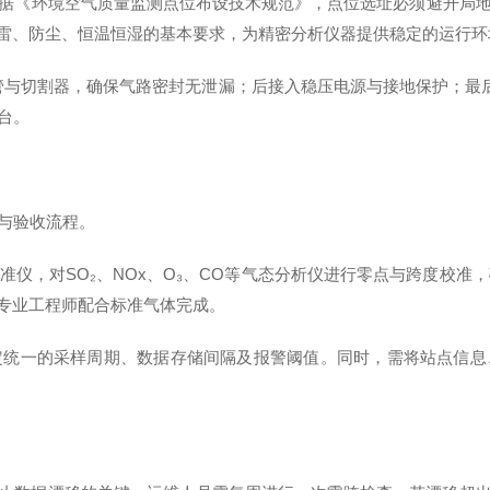
据《环境空气质量监测点位布设技术规范》，点位选址必须避开局地污
防雷、防尘、恒温恒湿的基本要求，为精密分析仪器提供稳定的运行环
管与切割器，确保气路密封无泄漏；后接入稳压电源与接地保护；最后
台。
与验收流程。
SO₂、NOx、O₃、CO等气态分析仪进行零点与跨度校准，确保
由专业工程师配合标准气体完成。
一的采样周期、数据存储间隔及报警阈值。同时，需将站点信息