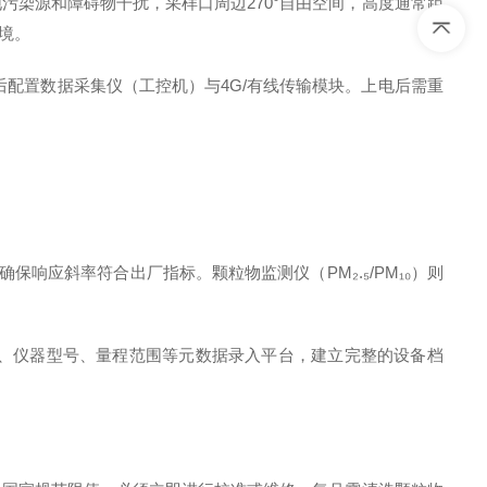
染源和障碍物干扰，采样口周边270°自由空间，高度通常距
境。
配置数据采集仪（工控机）与4G/有线传输模块。上电后需重
响应斜率符合出厂指标。颗粒物监测仪（PM₂.₅/PM₁₀）则
、仪器型号、量程范围等元数据录入平台，建立完整的设备档