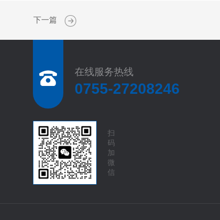
下一篇
在线服务热线
0755-27208246
扫
码
加
微
信