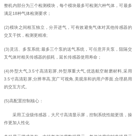
整机内部分为三个检测模块，每个模块最多可检测六种气体
，
可最多
满足
18
种气体检测要求
；
(2)
模块之间相互独立，分开进气，可有效避免气体对其他传感器的
交叉干扰，检测更精准
;
(3)
灵活、多泵系统
:
最多三个泵的送气系统，可任意开关泵，阻隔交
叉气体对相关传感器的损耗，延长传感器使用寿命
；
(4)
外型大气
,
3.5
寸高清彩屏
,
外型厚重大气
,
优选航空耐磨材料
,
采用
3.5
寸高清彩屏
,
分辨率高
,
宽广可视角
,
美观亲和的用户界面
,
合理易用
的交互方式
。
(5)
高配置控制核心
：
采用工业级传感器，大尺寸高清显示屏，控制系统性能更强，操
作更加人性化