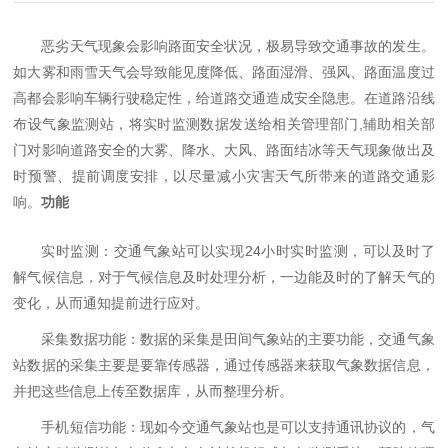
恶劣天气现象会影响路面安全状况，极易导致交通事故的发生。
如大雾和雨雪天气会导致
能见度
降低、路面湿滑、强风、路面温度过
高都会影响车辆
行驶稳定性
，给道路交通造成安全隐患。在道路沿线
布设气象监测站，将实时监测数据发送给相关管理部门
,辅助相关部
门对影响道路安全的
大雾
、降水、大风、路面结冰等天气现象做出及
时预警、提前调度安排，以尽量减小灾害天气所带来的道路交通影
响。
功能
实时监测：交通气象站可以实现
24小时实时监测，可以及时了
解气候信息，对于气候信息及时处理分析，一边能及时的了解天气的
变化，从而通知提前进行应对。
采集数据功能：数据的采集是田间气象站的主要功能，
交通气象
站
数据的采集主要是要靠传感器，通过传感器来获取气象数据信息，
并把这些信息上传至数据库，从而整理分析。
手机短信功能：现如今
交通气象站
也是可以支持通讯协议的，气