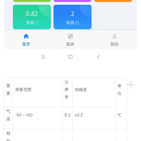
+
分
要
单
测量范围
辨
准确度
素
位
率
气
-50～+50
0.1
±0.2
℃
温
相
对