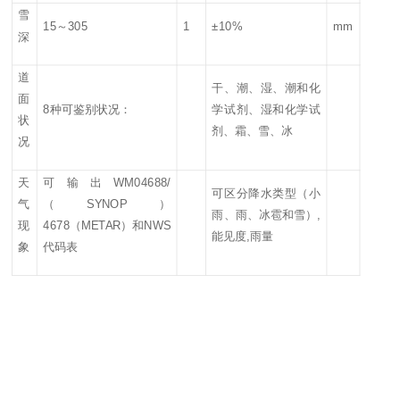
雪
15～305
1
±10%
mm
深
道
干、潮、湿、潮和化
面
8种可鉴别状况：
学试剂、湿和化学试
状
剂、霜、雪、冰
况
天
可输出
WM04688/
可区分降水类型（小
气
（SYNOP）
雨、雨、冰雹和雪）
,
现
4678（METAR）和NWS
能见度,雨量
象
代码表